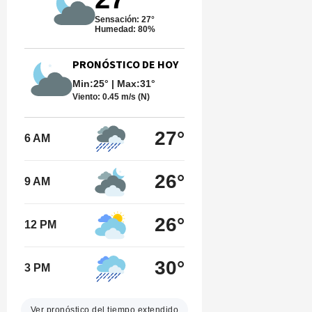
Sensación: 27°
Humedad: 80%
PRONÓSTICO DE HOY
Min:25° | Max:31°
Viento:
0.45 m/s (N)
27°
6 AM
26°
9 AM
26°
12 PM
30°
3 PM
Ver pronóstico del tiempo extendido