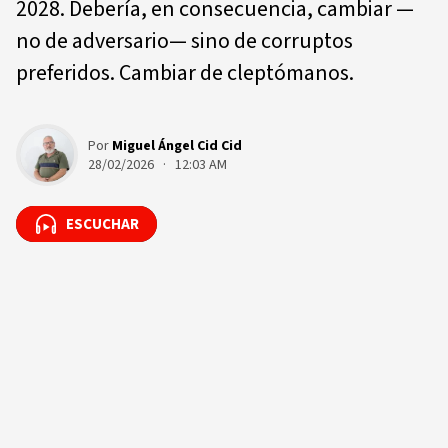
2028. Debería, en consecuencia, cambiar —
no de adversario— sino de corruptos
preferidos. Cambiar de cleptómanos.
Por
Miguel Ángel Cid Cid
28/02/2026 · 12:03 AM
ESCUCHAR
ESCUCHAR