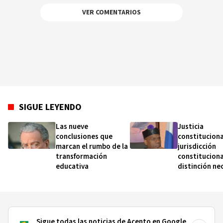
VER COMENTARIOS
SIGUE LEYENDO
Las nueve
Justicia
conclusiones que
constituciona
marcan el rumbo de la
jurisdicción
transformación
constituciona
educativa
distinción ne
Sigue todas las noticias de Acento en Google