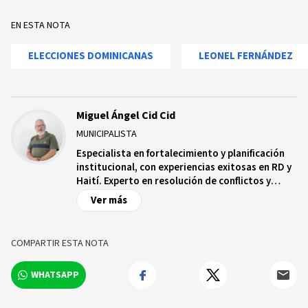
EN ESTA NOTA
ELECCIONES DOMINICANAS
LEONEL FERNÁNDEZ
Miguel Ángel Cid Cid
MUNICIPALISTA
Especialista en fortalecimiento y planificación
institucional, con experiencias exitosas en RD y
Haití. Experto en resolución de conflictos y
capacitación de jóvenes y adultos. Creador e
Ver más
impulsor de la primera experiencia de
presupuesto participativo en Villa González,
República Dominicana, recorriendo decenas de
COMPARTIR ESTA NOTA
municipios promoviendo iniciativas de
planificación estratégica y participación socio-
WHATSAPP
política a nivel local.