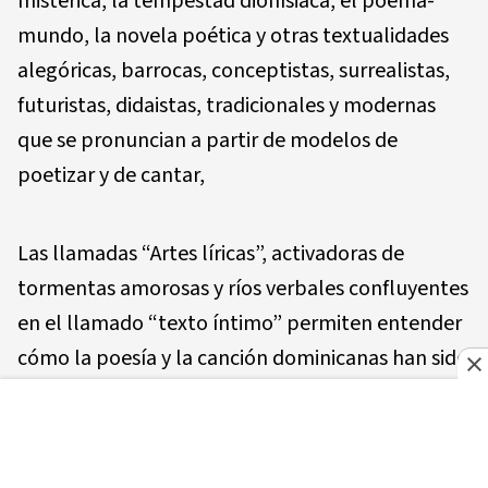
mistérica, la tempestad dionísiaca, el poema-
mundo, la novela poética y otras textualidades
alegóricas, barrocas, conceptistas, surrealistas,
futuristas, didaistas, tradicionales y modernas
que se pronuncian a partir de modelos de
poetizar y de cantar,
Las llamadas “Artes líricas”, activadoras de
tormentas amorosas y ríos verbales confluyentes
en el llamado “texto íntimo” permiten entender
cómo la poesía y la canción dominicanas han sido
fecundadas por este símbolo construido por una
subjetividad productora de sueños, visiones,
mundos y sentidos.