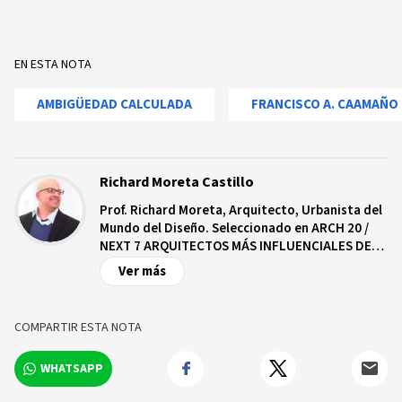
EN ESTA NOTA
AMBIGÜEDAD CALCULADA
FRANCISCO A. CAAMAÑO
Richard Moreta Castillo
Prof. Richard Moreta, Arquitecto, Urbanista del
Mundo del Diseño. Seleccionado en ARCH 20 /
NEXT 7 ARQUITECTOS MÁS INFLUENCIALES DEL
MUNDO. El Prof. Moreta fundó RA+D (Richard's
Ver más
Architecture+Design) para desarrollar diseños
que sean programática y técnicamente
innovadores, ya que son conscientes de los
COMPARTIR ESTA NOTA
costos y los recursos. Recientemente nombrado
por ARCH20 en su concurso Design Award
WHATSAPP
Next_7 como uno de los arquitectos globales
más influyentes. Richard fue nombrado por la