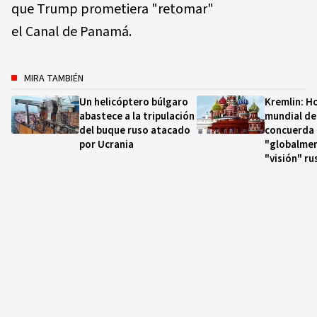
que Trump prometiera "retomar"
el Canal de Panamá.
MIRA TAMBIÉN
Un helicóptero búlgaro
Kremlin: Ho
abastece a la tripulación
mundial de
del buque ruso atacado
concuerda
por Ucrania
"globalme
"visión" ru