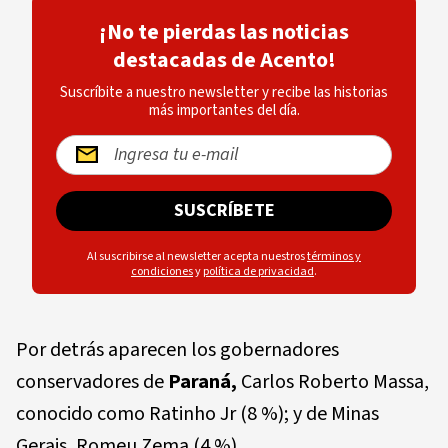
¡No te pierdas las noticias
destacadas de Acento!
Suscríbite a nuestro newsletter y recibe las historias
más importantes del día.
SUSCRÍBETE
Al suscribirse al newsletter acepta nuestros
términos y
condiciones
y
política de privacidad
.
Por detrás aparecen los gobernadores
conservadores de
Paraná,
Carlos Roberto Massa,
conocido como Ratinho Jr (8 %); y de Minas
Gerais, Romeu Zema (4 %).