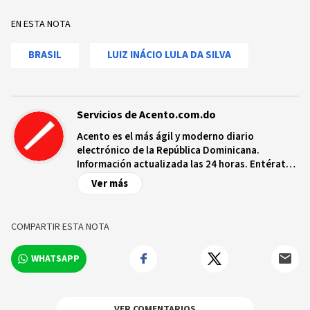
EN ESTA NOTA
BRASIL
LUIZ INÁCIO LULA DA SILVA
Servicios de Acento.com.do
Acento es el más ágil y moderno diario
electrónico de la República Dominicana.
Información actualizada las 24 horas. Entérate
de las noticias y sucesos más importantes a
Ver más
nivel nacional e internacional, videos y fotos
sobre los hechos y los protagonistas más
relevantes en tiempo real.
COMPARTIR ESTA NOTA
WHATSAPP
VER COMENTARIOS