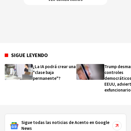
SIGUE LEYENDO
¿La IA podrá crear una
Trump desma
"clase baja
controles
permanente"?
democráticos
EEUU, advier
exfuncionario
CIA
Sigue todas las noticias de Acento en Google
News