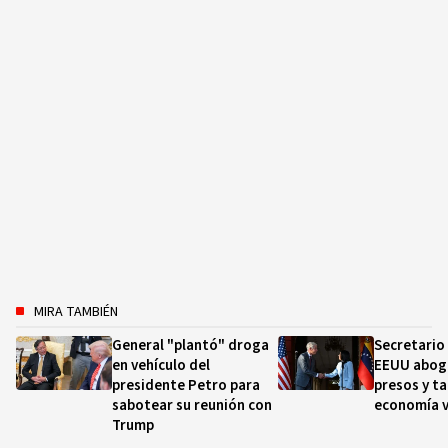
MIRA TAMBIÉN
General "plantó" droga
Secretario
en vehículo del
EEUU aboga
presidente Petro para
presos y t
sabotear su reunión con
economía 
Trump