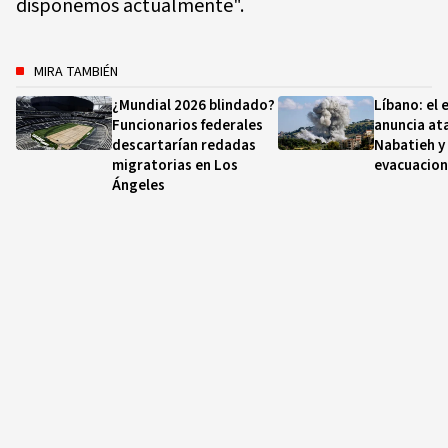
disponemos actualmente".
MIRA TAMBIÉN
¿Mundial 2026 blindado?
Líbano: el e
Funcionarios federales
anuncia at
descartarían redadas
Nabatieh y
migratorias en Los
evacuacio
Ángeles