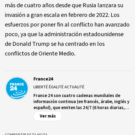
más de cuatro años desde que Rusia lanzara su
invasión a gran escala en febrero de 2022. Los
esfuerzos por poner fin al conflicto han avanzado
poco, ya que la administración estadounidense
de Donald Trump se ha centrado en los
conflictos de Oriente Medio.
France24
LIBERTÉ ÉGALITÉ ACTUALITÉ
France 24 son cuatro cadenas mundiales de
información continua (en francés, árabe, inglés y
español), que emiten las 24/7 (6 horas diarias,
para la cadena en español) en 355 millones de
Ver más
hogares en los 5 continentes.
COMPARTIR ESTA NOTA