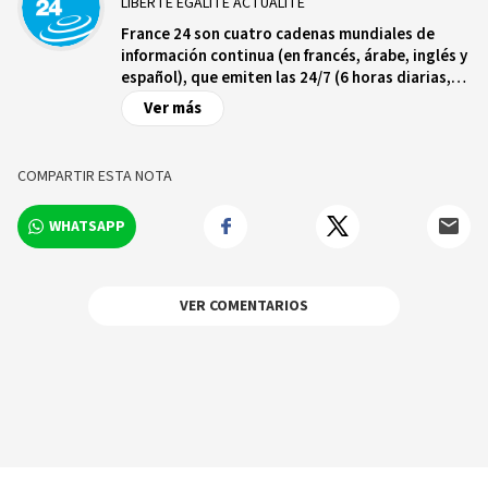
LIBERTÉ ÉGALITÉ ACTUALITÉ
France 24 son cuatro cadenas mundiales de
información continua (en francés, árabe, inglés y
español), que emiten las 24/7 (6 horas diarias,
para la cadena en español) en 355 millones de
Ver más
hogares en los 5 continentes.
COMPARTIR ESTA NOTA
WHATSAPP
VER COMENTARIOS