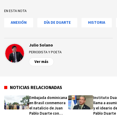
EN ESTA NOTA
ANEXIÓN
DÍA DE DUARTE
HISTORIA
Julio Solano
PERIODISTA Y POETA
Ver más
NOTICIAS RELACIONADAS
Embajada dominicana
Instituto Dua
en Brasil conmemora
llama a asumir
el natalicio de Juan
y el ideario d
Pablo Duarte con
Pablo Duarte 