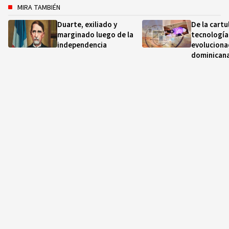
MIRA TAMBIÉN
Duarte, exiliado y
De la cartul
marginado luego de la
tecnología:
independencia
evoluciona
dominican