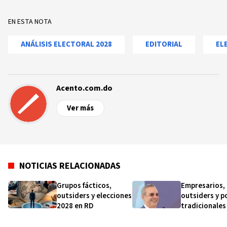
EN ESTA NOTA
ANÁLISIS ELECTORAL 2028
EDITORIAL
EL
Acento.com.do
Ver más
NOTICIAS RELACIONADAS
Grupos fácticos,
Empresarios,
outsiders y elecciones
outsiders y p
2028 en RD
tradicionales