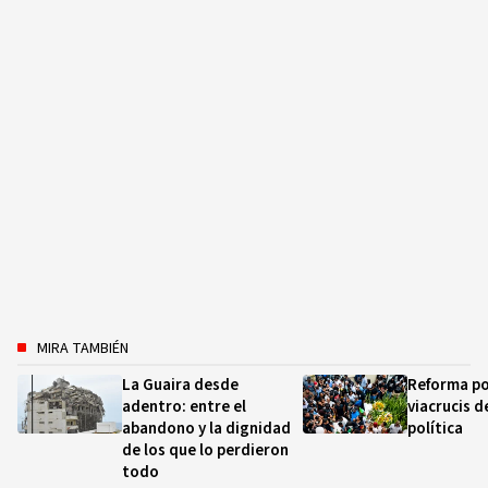
MIRA TAMBIÉN
La Guaira desde
Reforma pol
adentro: entre el
viacrucis d
abandono y la dignidad
política
de los que lo perdieron
todo