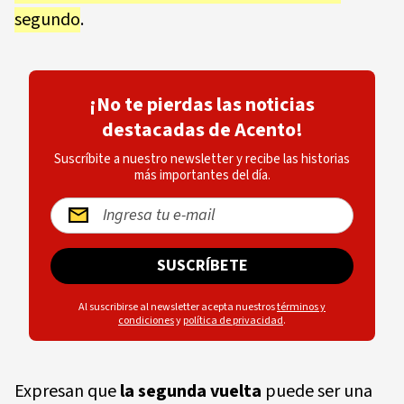
segundo
.
¡No te pierdas las noticias
destacadas de Acento!
Suscríbite a nuestro newsletter y recibe las historias
más importantes del día.
SUSCRÍBETE
Al suscribirse al newsletter acepta nuestros
términos y
condiciones
y
política de privacidad
.
Expresan que
la segunda vuelta
puede ser una