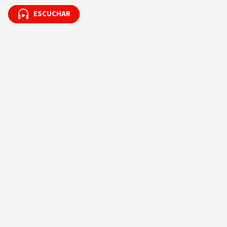
ESCUCHAR
ESCUCHAR