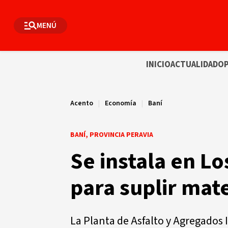
MENÚ
INICIO
ACTUALIDAD
OP
Acento
|
Economía
|
Baní
BANÍ, PROVINCIA PERAVIA
Se instala en L
para suplir mate
La Planta de Asfalto y Agregados 