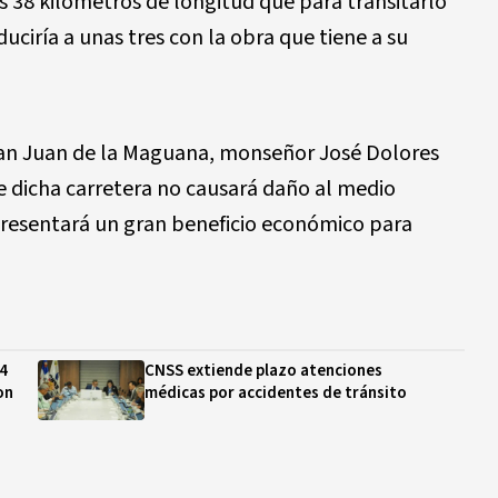
 38 kilómetros de longitud que para transitarlo
uciría a unas tres con la obra que tiene a su
 San Juan de la Maguana, monseñor José Dolores
e dicha carretera no causará daño al medio
epresentará un gran beneficio económico para
04
CNSS extiende plazo atenciones
on
médicas por accidentes de tránsito