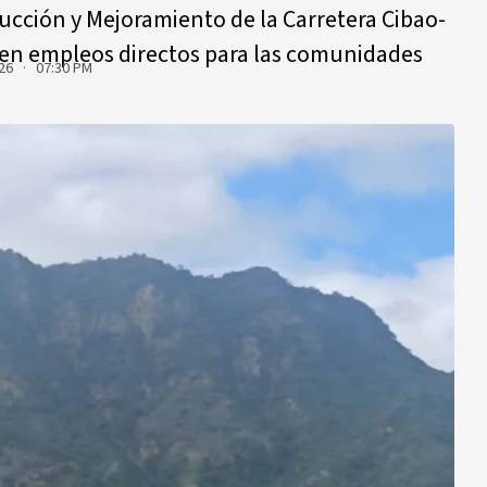
ucción y Mejoramiento de la Carretera Cibao-
ien empleos directos para las comunidades
26 · 07:30 PM