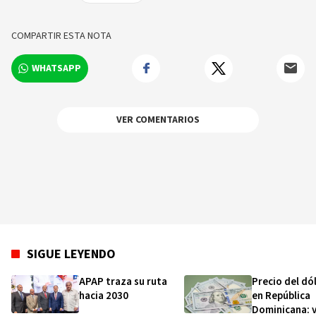
1888, ha evolucionado de ser un diario enfocado
en Londres a convertirse en una corporación
mediática global. El 93% de sus lectores son
COMPARTIR ESTA NOTA
digitales.
WHATSAPP
VER COMENTARIOS
SIGUE LEYENDO
APAP traza su ruta
Precio del dó
hacia 2030
en República
Dominicana: v