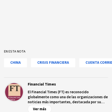
EN ESTA NOTA
CHINA
CRISIS FINANCIERA
CUENTA CORRI
Financial Times
El Financial Times (FT) es reconocido
globalmente como una de las organizaciones de
noticias más importantes, destacada por su
autoridad e integridad editorial. Fundado en
Ver más