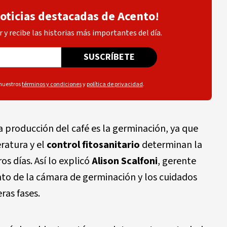
noticias destacadas de Acento!
 y recibe las historias más importantes del día.
SUSCRÍBETE
 nuestros
términos y condiciones
y
política de privacidad
.
a producción del café es la germinación, ya que
ratura y el
control fitosanitario
determinan la
os días. Así lo explicó
Alison Scalfoni
, gerente
ento de la cámara de germinación y los cuidados
ras fases.