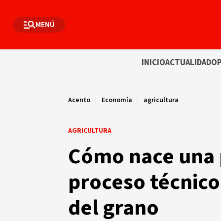
MENÚ
INICIO
ACTUALIDAD
OP
Acento
|
Economía
|
agricultura
AGRICULTURA
Cómo nace una p
proceso técnico
del grano