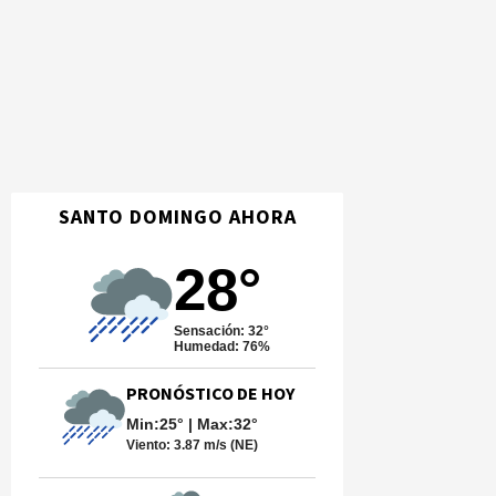
SANTO DOMINGO AHORA
28°
Sensación: 32°
Humedad: 76%
PRONÓSTICO DE HOY
Min:25° | Max:32°
Viento:
3.87 m/s (NE)