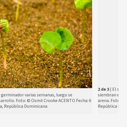
2 de 3
| El sus
 germinador varias semanas, luego se
siembran entre 
esarrollo. Foto: © Osmil Crooke ACENTO Fecha: 6
arena. Foto: ©
oa, República Dominicana
República Dom