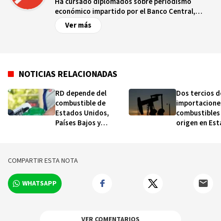
Ha cursado diplomados sobre periodismo
económico impartido por el Banco Central,
periodismo de investigación por el Instituto
Ver más
Tecnológico de Santo Domingo, finanzas por el
Ministerio de Hacienda y turismo gastronómico
por la Organización Internacional Italo-
Dominicano.
NOTICIAS RELACIONADAS
RD depende del
Dos tercios d
combustible de
importacione
Estados Unidos,
combustibles
Países Bajos y
origen en Es
Colombia; desde 2016
Unidos
dejó de importar el
venezolano
COMPARTIR ESTA NOTA
WHATSAPP
VER COMENTARIOS