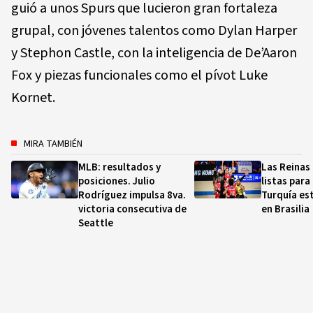
guió a unos Spurs que lucieron gran fortaleza
grupal, con jóvenes talentos como Dylan Harper
y Stephon Castle, con la inteligencia de De’Aaron
Fox y piezas funcionales como el pívot Luke
Kornet.
MIRA TAMBIÉN
MLB: resultados y
Las Reinas 
posiciones. Julio
listas para
Rodríguez impulsa 8va.
Turquía es
victoria consecutiva de
en Brasilia
Seattle