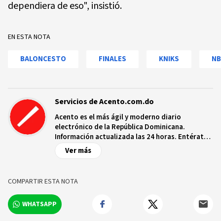
dependiera de eso", insistió.
EN ESTA NOTA
BALONCESTO
FINALES
KNIKS
NB
Servicios de Acento.com.do
Acento es el más ágil y moderno diario
electrónico de la República Dominicana.
Información actualizada las 24 horas. Entérate
de las noticias y sucesos más importantes a
Ver más
nivel nacional e internacional, videos y fotos
sobre los hechos y los protagonistas más
relevantes en tiempo real.
COMPARTIR ESTA NOTA
WHATSAPP