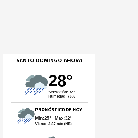
SANTO DOMINGO AHORA
28°
Sensación: 32°
Humedad: 76%
PRONÓSTICO DE HOY
Min:25° | Max:32°
Viento:
3.87 m/s (NE)