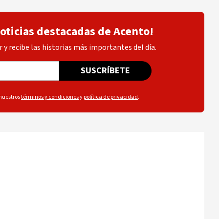
noticias destacadas de Acento!
 y recibe las historias más importantes del día.
SUSCRÍBETE
 nuestros
términos y condiciones
y
política de privacidad
.