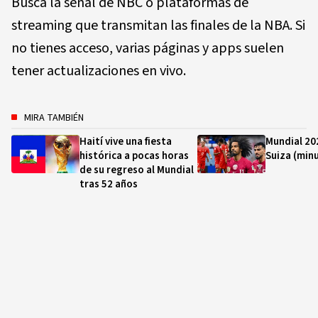
Busca la señal de NBC o plataformas de
streaming que transmitan las finales de la NBA. Si
no tienes acceso, varias páginas y apps suelen
tener actualizaciones en vivo.
MIRA TAMBIÉN
Haití vive una fiesta
Mundial 20
histórica a pocas horas
Suiza (min
de su regreso al Mundial
tras 52 años