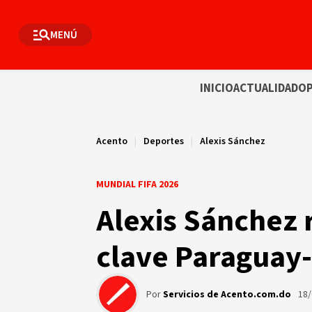
MENÚ
INICIO
ACTUALIDAD
OP
Acento
|
Deportes
|
Alexis Sánchez
MUNDIAL FIFA 2026
Alexis Sánchez 
clave Paraguay-
Por
Servicios de Acento.com.do
18/