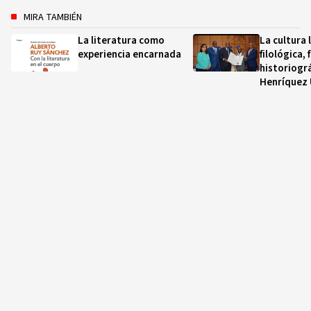
MIRA TAMBIÉN
La literatura como
La cultura l
experiencia encarnada
filológica, 
historiogr
Henríquez