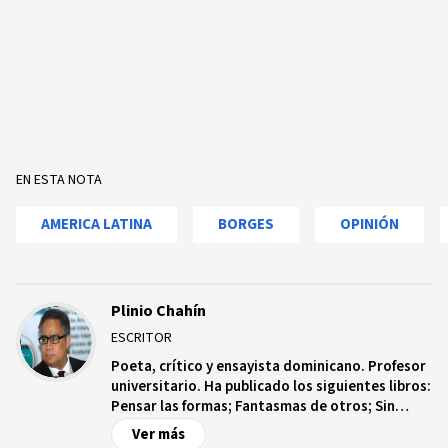
EN ESTA NOTA
AMERICA LATINA
BORGES
OPINIÓN
Plinio Chahín
ESCRITOR
Poeta, crítico y ensayista dominicano. Profesor
universitario. Ha publicado los siguientes libros:
Pensar las formas; Fantasmas de otros; Sin
remedio; Narración de un cuerpo; Ragazza
Ver más
incógnita;Ojos de penitente; Pasión en el oficio