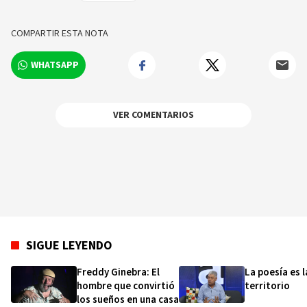
de escribir; Cabaret místico; ¿Literatura sin
lenguaje? Escritos sobre el silencio y otros
COMPARTIR ESTA NOTA
textos, Premio Nacional de Ensayo 2005;
Hechizos de la hybris, Premio de Poesía Casa de
WHATSAPP
Teatro del año 1998; Oficios de un celebrante;
Solemnidades de la muerte; Consumación de la
carne; Salvo el insomnio; Canción del olvido;
entre otros.
VER COMENTARIOS
SIGUE LEYENDO
Freddy Ginebra: El
La poesía es l
hombre que convirtió
territorio
los sueños en una casa