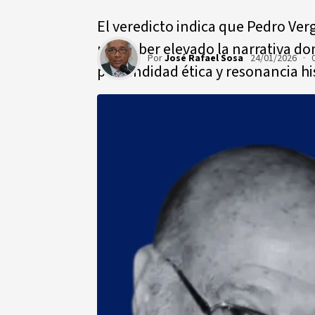
El veredicto indica que Pedro Ver
por haber elevado la narrativa do
Por
José Rafael Sosa
24/01/2026 · 
profundidad ética y resonancia hi