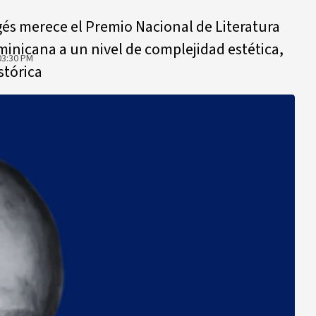
gés merece el Premio Nacional de Literatura
minicana a un nivel de complejidad estética,
03:30 PM
stórica