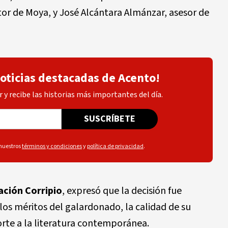
tor de Moya, y José Alcántara Almánzar, asesor de
noticias destacadas de Acento!
 y recibe las historias más importantes del día.
SUSCRÍBETE
 nuestros
términos y condiciones
y
política de privacidad
.
ción Corripio
, expresó que la decisión fue
os méritos del galardonado, la calidad de su
orte a la literatura contemporánea.