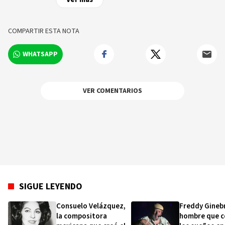
Escuela de Sociología, igualmente de Madrid,
España. Autor de más de 20 obras teatrales,
cuatro libros de poesia y dos de ensayo, es
COMPARTIR ESTA NOTA
autor de las novelas: Voy a matar al Presidente,
Las Tinieblas del Dictador, El vuelo de los
WHATSAPP
imperios, El tránsito del reloj, Los Manuscritos
de Alginatho, El plan perfecto de Poncio Pilá, y
Plagas y predicciones de la familia Vick-Aux.
VER COMENTARIOS
SIGUE LEYENDO
Consuelo Velázquez,
Freddy Ginebr
la compositora
hombre que c