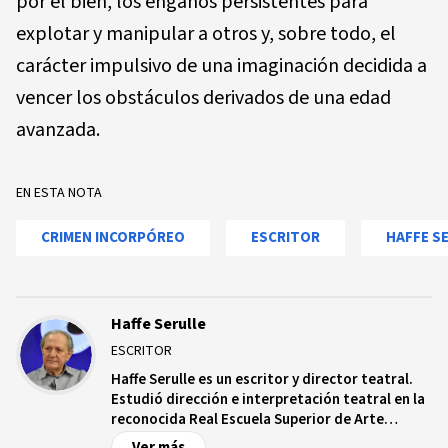
por el bien, los engaños persistentes para
explotar y manipular a otros y, sobre todo, el
carácter impulsivo de una imaginación decidida a
vencer los obstáculos derivados de una edad
avanzada.
EN ESTA NOTA
CRIMEN INCORPÓREO
ESCRITOR
HAFFE S
Haffe Serulle
ESCRITOR
Haffe Serulle es un escritor y director teatral.
Estudió dirección e interpretación teatral en la
reconocida Real Escuela Superior de Arte
Dramático de Madrid, y Sociología Laboral, en la
Ver más