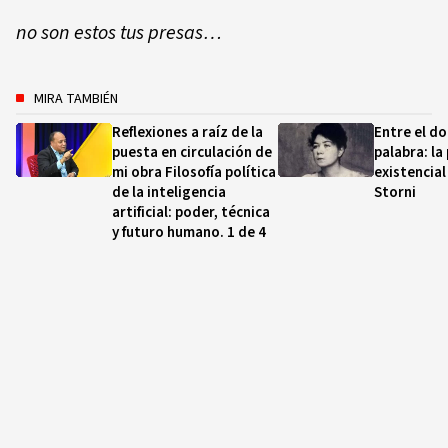
no son estos tus presas…
MIRA TAMBIÉN
Reflexiones a raíz de la
Entre el dol
puesta en circulación de
palabra: la
mi obra Filosofía política
existencial
de la inteligencia
Storni
artificial: poder, técnica
y futuro humano. 1 de 4