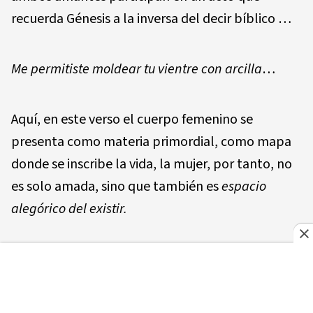
recuerda Génesis a la inversa del decir bíblico …
Me permitiste moldear tu vientre con arcilla
…
Aquí, en este verso el cuerpo femenino se
presenta como materia primordial, como mapa
donde se inscribe la vida, la mujer, por tanto, no
es solo amada, sino que también es
espacio
alegórico del existir.
Sin embargo, esta plenitud inicial contiene en sí
misma la semilla del infortunio ya que podemos
ver que en la medida que avanza el poema, la