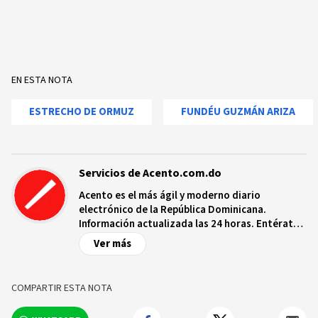
EN ESTA NOTA
ESTRECHO DE ORMUZ
FUNDÉU GUZMÁN ARIZA
Servicios de Acento.com.do
Acento es el más ágil y moderno diario
electrónico de la República Dominicana.
Información actualizada las 24 horas. Entérate
de las noticias y sucesos más importantes a
Ver más
nivel nacional e internacional, videos y fotos
sobre los hechos y los protagonistas más
relevantes en tiempo real.
COMPARTIR ESTA NOTA