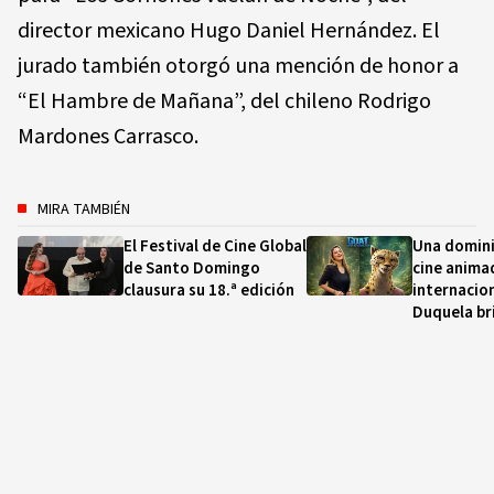
director mexicano Hugo Daniel Hernández. El
jurado también otorgó una mención de honor a
“El Hambre de Mañana”, del chileno Rodrigo
Mardones Carrasco.
MIRA TAMBIÉN
El Festival de Cine Global
Una domini
de Santo Domingo
cine anima
clausura su 18.ª edición
internacion
Duquela br