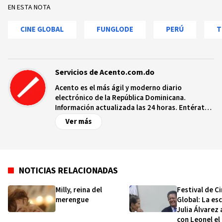
EN ESTA NOTA
CINE GLOBAL
FUNGLODE
PERÚ
T
Servicios de Acento.com.do
Acento es el más ágil y moderno diario
electrónico de la República Dominicana.
Información actualizada las 24 horas. Entérate
de las noticias y sucesos más importantes a
Ver más
nivel nacional e internacional, videos y fotos
sobre los hechos y los protagonistas más
relevantes en tiempo real.
NOTICIAS RELACIONADAS
Milly, reina del
Festival de C
merengue
Global: La es
Julia Álvarez 
con Leonel el