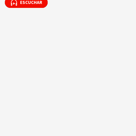
ESCUCHAR
ESCUCHAR