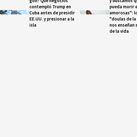
golf? Qué negocios
y buscamos q
contempló Trump en
pueda morir 
Cuba antes de presidir
amorosas": lo
EE.UU. y presionar a la
"doulas de l
isla
nos enseñan s
de la vida