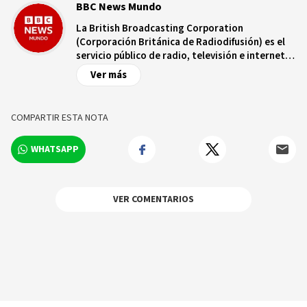
BBC News Mundo
La British Broadcasting Corporation
(Corporación Británica de Radiodifusión) es el
servicio público de radio, televisión e internet
de Reino Unido, con más de nueve décadas de
Ver más
trayectoria. Es independiente de controles
comerciales y/o políticos y opera bajo un
estatuto real que garantiza dicha
COMPARTIR ESTA NOTA
independencia. La BBC cuenta con una red de
más de 250 corresponsales en territorio
WHATSAPP
británico y más de 100 ciudades capitales de
todo el mundo.
VER COMENTARIOS