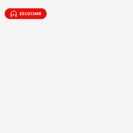
ESCUCHAR
ESCUCHAR