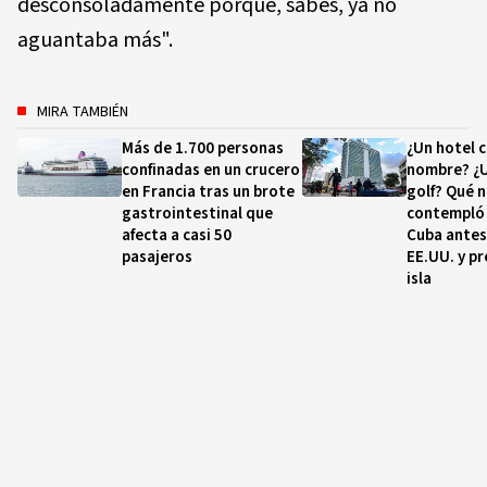
desconsoladamente porque, sabes, ya no
aguantaba más".
MIRA TAMBIÉN
Más de 1.700 personas
¿Un hotel 
confinadas en un crucero
nombre? ¿
en Francia tras un brote
golf? Qué 
gastrointestinal que
contempló
afecta a casi 50
Cuba antes
pasajeros
EE.UU. y pr
isla