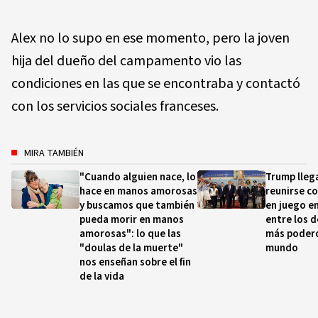
Alex no lo supo en ese momento, pero la joven
hija del dueño del campamento vio las
condiciones en las que se encontraba y contactó
con los servicios sociales franceses.
MIRA TAMBIÉN
"Cuando alguien nace, lo
Trump lleg
hace en manos amorosas
reunirse co
y buscamos que también
en juego e
pueda morir en manos
entre los d
amorosas": lo que las
más poder
"doulas de la muerte"
mundo
nos enseñan sobre el fin
de la vida