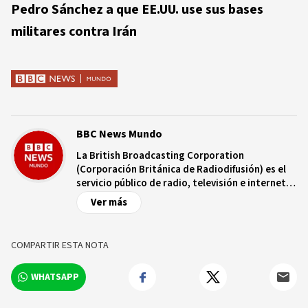
Pedro Sánchez a que EE.UU. use sus bases
militares contra Irán
BBC News Mundo
La British Broadcasting Corporation
(Corporación Británica de Radiodifusión) es el
servicio público de radio, televisión e internet
de Reino Unido, con más de nueve décadas de
Ver más
trayectoria. Es independiente de controles
comerciales y/o políticos y opera bajo un
estatuto real que garantiza dicha
COMPARTIR ESTA NOTA
independencia. La BBC cuenta con una red de
más de 250 corresponsales en territorio
WHATSAPP
británico y más de 100 ciudades capitales de
todo el mundo.