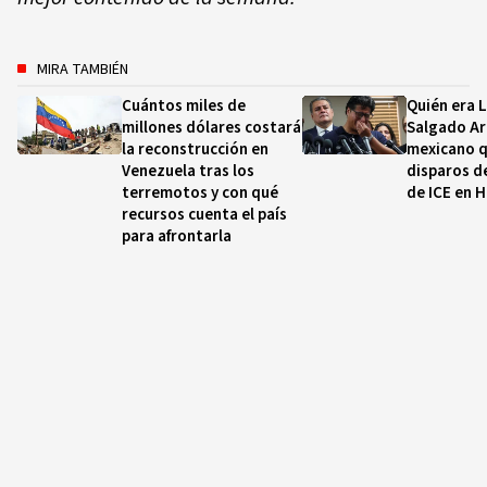
MIRA TAMBIÉN
Cuántos miles de
Quién era 
millones dólares costará
Salgado Ara
la reconstrucción en
mexicano q
Venezuela tras los
disparos d
terremotos y con qué
de ICE en 
recursos cuenta el país
para afrontarla