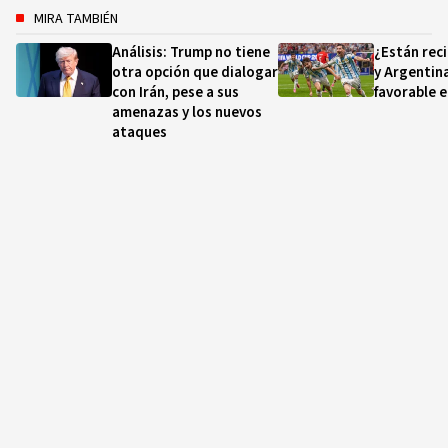
MIRA TAMBIÉN
Análisis: Trump no tiene
¿Están rec
otra opción que dialogar
y Argentin
con Irán, pese a sus
favorable e
amenazas y los nuevos
ataques