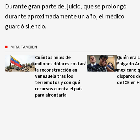
Durante gran parte del juicio, que se prolongó
durante aproximadamente un año, el médico
guardó silencio.
MIRA TAMBIÉN
Cuántos miles de
Quién era 
millones dólares costará
Salgado Ara
la reconstrucción en
mexicano q
Venezuela tras los
disparos d
terremotos y con qué
de ICE en 
recursos cuenta el país
para afrontarla