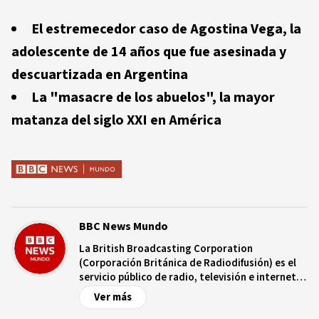
El estremecedor caso de Agostina Vega, la
adolescente de 14 años que fue asesinada y
descuartizada en Argentina
La "masacre de los abuelos", la mayor
matanza del siglo XXI en América
BBC News Mundo
La British Broadcasting Corporation
(Corporación Británica de Radiodifusión) es el
servicio público de radio, televisión e internet
de Reino Unido, con más de nueve décadas de
Ver más
trayectoria. Es independiente de controles