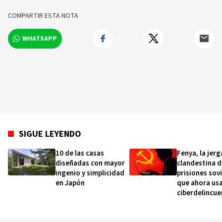
comerciales y/o políticos y opera bajo un
estatuto real que garantiza dicha
COMPARTIR ESTA NOTA
independencia. La BBC cuenta con una red de
más de 250 corresponsales en territorio
WHATSAPP
británico y más de 100 ciudades capitales de
todo el mundo.
SIGUE LEYENDO
10 de las casas
Fenya, la jerg
diseñadas con mayor
clandestina d
ingenio y simplicidad
prisiones sov
en Japón
que ahora us
ciberdelincue
políticos com