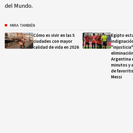
del Mundo.
MIRA TAMBIÉN
Cómo es vivir en las 5
Egipto esta
ciudades con mayor
indignación
calidad de vida en 2026
"injusticia
eliminació
Argentina 
minutos y a
de favorit
Messi