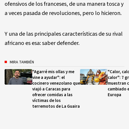
ofensivos de los franceses, de una manera tosca y
a veces pasada de revoluciones, pero lo hicieron.
Y una de las principales características de su rival
africano es esa: saber defender.
MIRA TAMBIÉN
"Agarré mis ollas y me
"Calor, cal
vine a ayudar": el
calor": 7 g
cocinero venezolano que
muestran 
viajó a Caracas para
cambiado e
ofrecer comidas a las
Europa
víctimas de los
terremotos de La Guaira