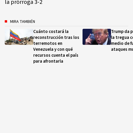
la prórroga 3-2
MIRA TAMBIÉN
Cuánto costará la
Trump da p
reconstrucción tras los
la tregua c
terremotos en
medio de f
Venezuela y con qué
ataques m
recursos cuenta el país
para afrontarla