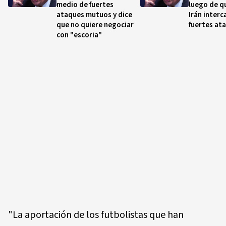
medio de fuertes
luego de q
ataques mutuos y dice
Irán inter
que no quiere negociar
fuertes at
con "escoria"
"La aportación de los futbolistas que han