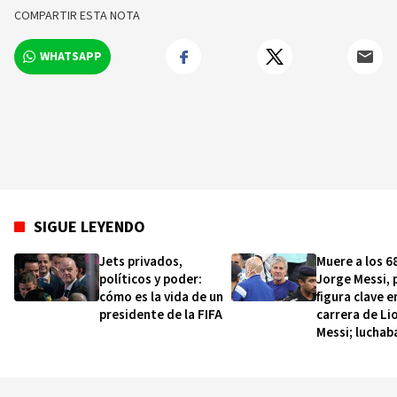
estatuto real que garantiza dicha
COMPARTIR ESTA NOTA
independencia. La BBC cuenta con una red de
más de 250 corresponsales en territorio
WHATSAPP
británico y más de 100 ciudades capitales de
todo el mundo.
SIGUE LEYENDO
Jets privados,
Muere a los 6
políticos y poder:
Jorge Messi, 
cómo es la vida de un
figura clave e
presidente de la FIFA
carrera de Li
Messi; luchab
hacía tiempo
una enferme