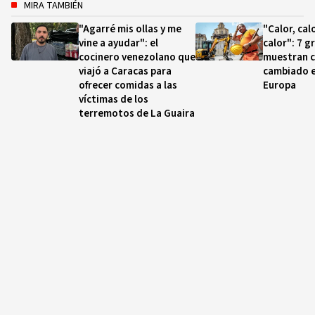
MIRA TAMBIÉN
"Agarré mis ollas y me
"Calor, cal
vine a ayudar": el
calor": 7 g
cocinero venezolano que
muestran 
viajó a Caracas para
cambiado e
ofrecer comidas a las
Europa
víctimas de los
terremotos de La Guaira