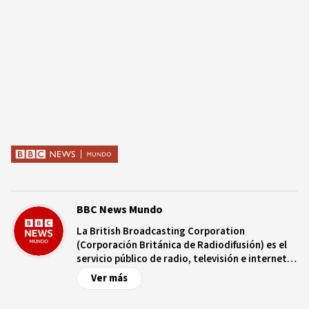
BBC News Mundo
La British Broadcasting Corporation
(Corporación Británica de Radiodifusión) es el
servicio público de radio, televisión e internet
de Reino Unido, con más de nueve décadas de
Ver más
trayectoria. Es independiente de controles
comerciales y/o políticos y opera bajo un