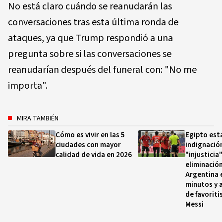
No está claro cuándo se reanudarán las
conversaciones tras esta última ronda de
ataques, ya que Trump respondió a una
pregunta sobre si las conversaciones se
reanudarían después del funeral con: "No me
importa".
MIRA TAMBIÉN
Cómo es vivir en las 5
Egipto esta
ciudades con mayor
indignación
calidad de vida en 2026
"injusticia
eliminació
Argentina 
minutos y a
de favorit
Messi