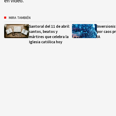
en vídeo.
MIRA TAMBIÉN
Santoral del 11 de abril:
Inversioni
santos, beatos y
por caos p
mártires que celebra la
IA
Iglesia católica hoy