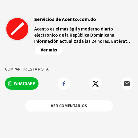
Servicios de Acento.com.do
Acento es el más ágil y moderno diario
electrónico de la República Dominicana.
Información actualizada las 24 horas. Entérate
de las noticias y sucesos más importantes a
Ver más
nivel nacional e internacional, videos y fotos
sobre los hechos y los protagonistas más
relevantes en tiempo real.
COMPARTIR ESTA NOTA
WHATSAPP
VER COMENTARIOS