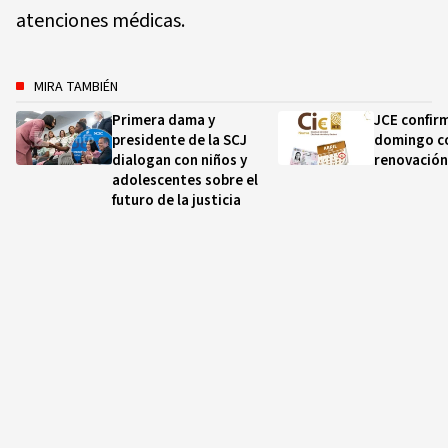
atenciones médicas.
MIRA TAMBIÉN
Primera dama y
JCE confir
presidente de la SCJ
domingo c
dialogan con niños y
renovación
adolescentes sobre el
futuro de la justicia