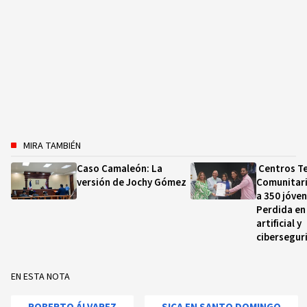
MIRA TAMBIÉN
Caso Camaleón: La
Centros T
versión de Jochy Gómez
Comunitari
a 350 jóve
Perdida en 
artificial y
cibersegur
EN ESTA NOTA