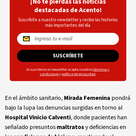
¡No te pierdas las noticias
destacadas de Acento!
Suscríbite a nuestro newsletter y recibe las historias
más importantes del día.
SUSCRÍBETE
Al suscribirse al newsletter acepta nuestros
términos y
condiciones
y
política de privacidad
.
En el ámbito sanitario,
Mirada Femenina
pondrá
bajo la lupa las denuncias surgidas en torno al
Hospital Vinicio Calventi
, donde pacientes han
señalado presuntos
maltratos
y deficiencias en