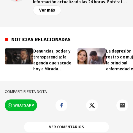
Información actualizada las 24 horas. Entérate
de las noticias y sucesos más importantes a
Ver más
nivel nacional e internacional, videos y fotos
sobre los hechos y los protagonistas más
relevantes en tiempo real.
NOTICIAS RELACIONADAS
Denuncias, poder y
La depresión 
transparencia: la
rostro de muj
agenda que sacude
la principal
hoy a Mirada
enfermedad e
Femenina
advierte psiq
COMPARTIR ESTA NOTA
WHATSAPP
VER COMENTARIOS