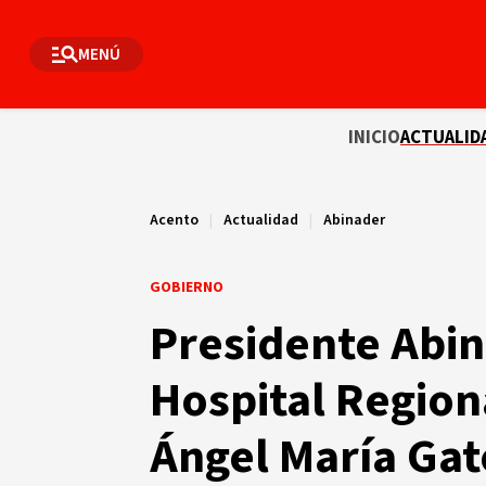
MENÚ
INICIO
ACTUALID
Acento
|
Actualidad
|
Abinader
GOBIERNO
Presidente Abi
Hospital Regiona
Ángel María Gat