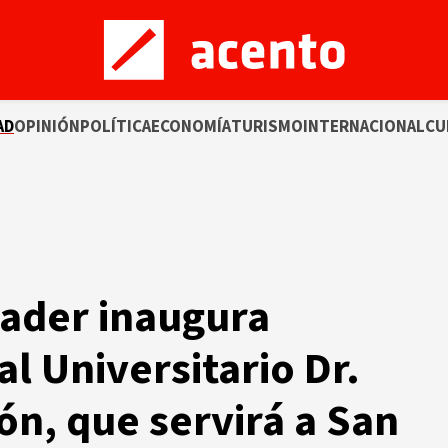
AD
OPINIÓN
POLÍTICA
ECONOMÍA
TURISMO
INTERNACIONAL
CU
nader inaugura
l Universitario Dr.
ón, que servirá a San