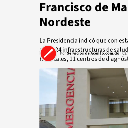
Francisco de Mac
Nordeste
La Presidencia indicó que con est
suma 24 infraestructuras de salud
Por
Servicios de Acento.com.do
02/
hospitales, 11 centros de diagnós