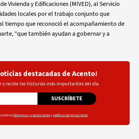
o de Vivienda y Edificaciones (MIVED), al Servicio
ridades locales por el trabajo conjunto que
, al tiempo que reconoció el acompañamiento de
Duarte, “que también ayudan a gobernar y a
noticias destacadas de Acento!
 y recibe las historias más importantes del día.
SUSCRÍBETE
 nuestros
términos y condiciones
y
política de privacidad
.