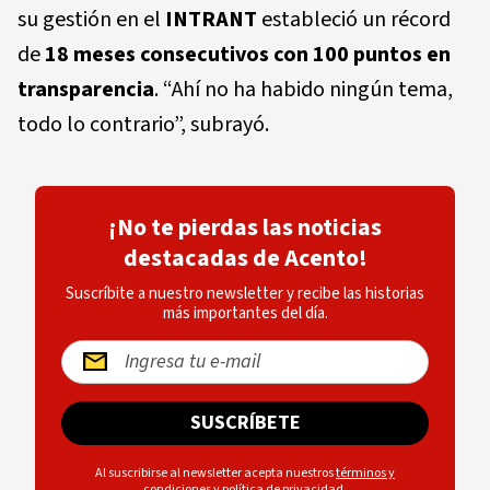
su gestión en el
INTRANT
estableció un récord
de
18 meses consecutivos con 100 puntos en
transparencia
. “Ahí no ha habido ningún tema,
todo lo contrario”, subrayó.
¡No te pierdas las noticias
destacadas de Acento!
Suscríbite a nuestro newsletter y recibe las historias
más importantes del día.
SUSCRÍBETE
Al suscribirse al newsletter acepta nuestros
términos y
condiciones
y
política de privacidad
.