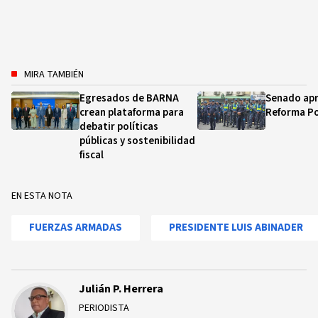
MIRA TAMBIÉN
Egresados de BARNA
Senado apr
crean plataforma para
Reforma Po
debatir políticas
públicas y sostenibilidad
fiscal
EN ESTA NOTA
FUERZAS ARMADAS
PRESIDENTE LUIS ABINADER
Julián P. Herrera
PERIODISTA