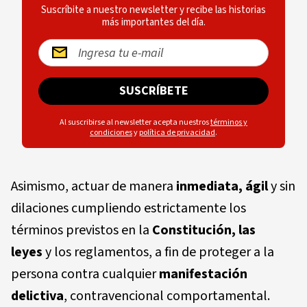
Suscríbite a nuestro newsletter y recibe las historias
más importantes del día.
SUSCRÍBETE
Al suscribirse al newsletter acepta nuestros
términos y
condiciones
y
política de privacidad
.
Asimismo, actuar de manera
inmediata, ágil
y sin
dilaciones cumpliendo estrictamente los
términos previstos en la
Constitución, las
leyes
y los reglamentos, a fin de proteger a la
persona contra cualquier
manifestación
delictiva
, contravencional comportamental.