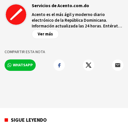
Servicios de Acento.com.do
Acento es el más ágil y moderno diario
electrónico de la República Dominicana.
Información actualizada las 24 horas. Entérate
de las noticias y sucesos más importantes a
Ver más
nivel nacional e internacional, videos y fotos
sobre los hechos y los protagonistas más
relevantes en tiempo real.
COMPARTIR ESTA NOTA
WHATSAPP
SIGUE LEYENDO