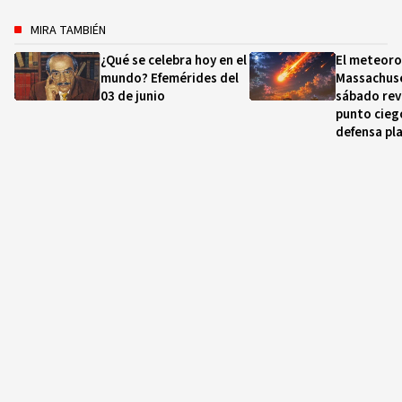
MIRA TAMBIÉN
¿Qué se celebra hoy en el
El meteoro
mundo? Efemérides del
Massachuse
03 de junio
sábado rev
punto cieg
defensa pl