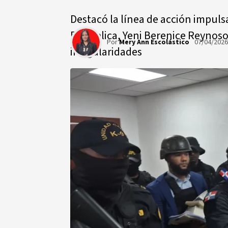
Destacó la línea de acción impuls
República, Yeni Berenice Reynoso
Por
Mery Ann Escolástico
07/04/202
irregularidades