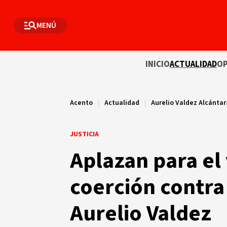
MENÚ
INICIO
ACTUALIDAD
OP
Acento
|
Actualidad
|
Aurelio Valdez Alcántar
JUSTICIA
Aplazan para el
coerción contra
Aurelio Valdez