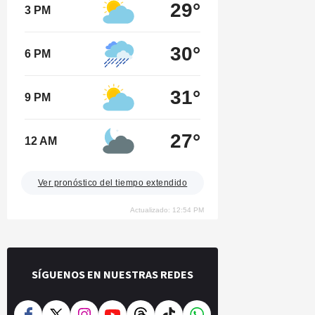
29°
3 PM
30°
6 PM
31°
9 PM
27°
12 AM
Ver pronóstico del tiempo extendido
Actualizado: 12:54 PM
SÍGUENOS EN NUESTRAS REDES