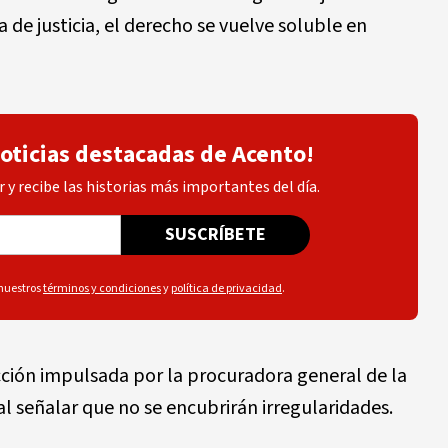
de justicia, el derecho se vuelve soluble en
noticias destacadas de Acento!
 y recibe las historias más importantes del día.
SUSCRÍBETE
 nuestros
términos y condiciones
y
política de privacidad
.
acción impulsada por la procuradora general de la
 al señalar que no se encubrirán irregularidades.