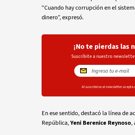
“Cuando hay corrupción en el sistema 
dinero”, expresó.
¡No te pierdas las 
Suscríbite a nuestro newsletter
Al suscribirse al newsletter acepta
En ese sentido, destacó la línea de 
República,
Yeni Berenice Reynoso
,