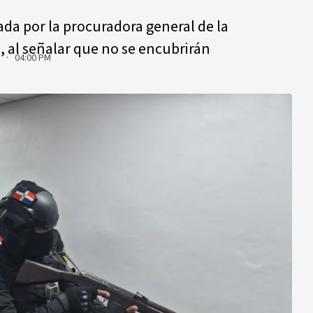
ada por la procuradora general de la
, al señalar que no se encubrirán
6 · 04:00 PM