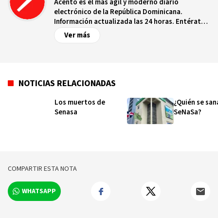
Acento es el más ágil y moderno diario
electrónico de la República Dominicana.
Información actualizada las 24 horas. Entérate
de las noticias y sucesos más importantes a
Ver más
nivel nacional e internacional, videos y fotos
sobre los hechos y los protagonistas más
relevantes en tiempo real.
NOTICIAS RELACIONADAS
Los muertos de
¿Quién se san
Senasa
SeNaSa?
COMPARTIR ESTA NOTA
WHATSAPP