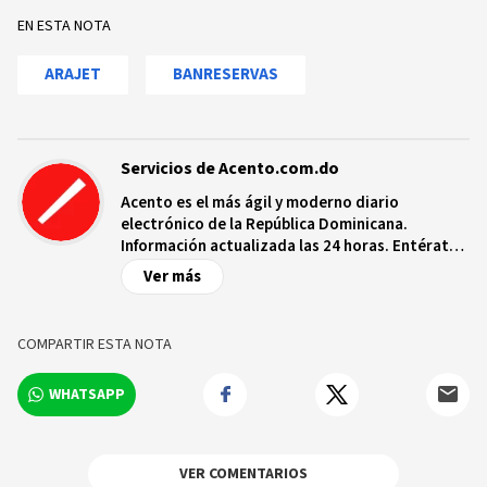
EN ESTA NOTA
ARAJET
BANRESERVAS
Servicios de Acento.com.do
Acento es el más ágil y moderno diario
electrónico de la República Dominicana.
Información actualizada las 24 horas. Entérate
de las noticias y sucesos más importantes a
Ver más
nivel nacional e internacional, videos y fotos
sobre los hechos y los protagonistas más
relevantes en tiempo real.
COMPARTIR ESTA NOTA
WHATSAPP
VER COMENTARIOS