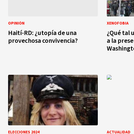
OPINIÓN
XENOFOBIA
Haití-RD: ¿utopía de una
¿Qué tal 
provechosa convivencia?
a la presencia domi
Washingt
ELECCIONES 2024
ACTUALIDAD