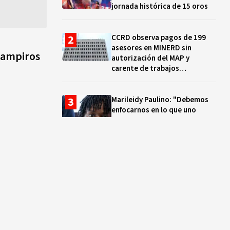
jornada histórica de 15 oros
CCRD observa pagos de 199
asesores en MINERD sin
 vampiros
autorización del MAP y
carente de trabajos
realizados, durante el 2019 y
2020
Marileidy Paulino: "Debemos
enfocarnos en lo que uno
quiere y no en los problemas"
EN VIVO: ¿Dónde ver la
clausura de los Juegos
Centroamericanos y del Caribe
Santo Domingo 2026? Hora,
lugar y quiénes cantarán
El ocaso de los proyectos
colectivos