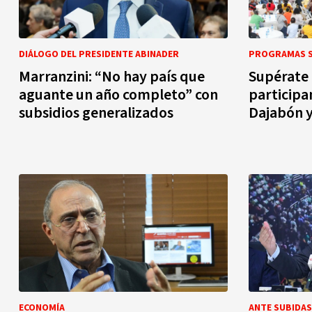
DIÁLOGO DEL PRESIDENTE ABINADER
PROGRAMAS S
Marranzini: “No hay país que
Supérate 
aguante un año completo” con
participa
subsidios generalizados
Dajabón y
ECONOMÍA
ANTE SUBIDAS