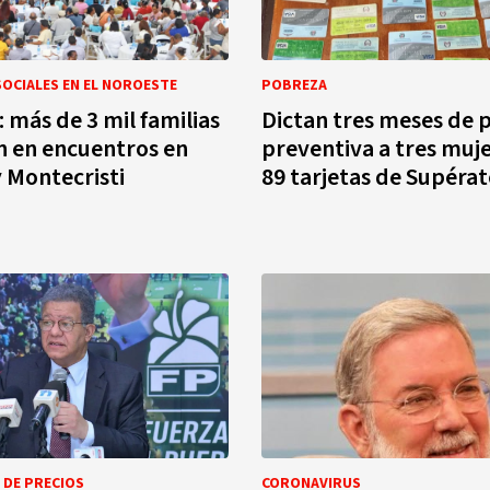
OCIALES EN EL NOROESTE
POBREZA
: más de 3 mil familias
Dictan tres meses de p
n en encuentros en
preventiva a tres muj
 Montecristi
89 tarjetas de Supérat
 DE PRECIOS
CORONAVIRUS