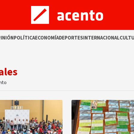
INIÓN
POLÍTICA
ECONOMÍA
DEPORTES
INTERNACIONAL
CULT
ales
ento