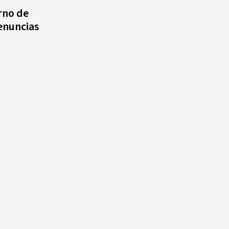
agosto, hechos y
rno de
conmemoraciones de esta
denuncias
fecha