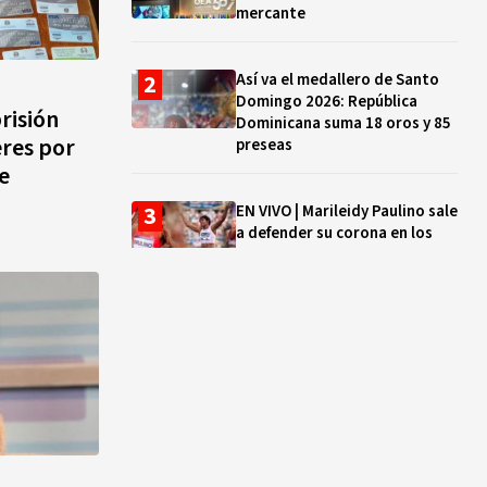
mercante
Así va el medallero de Santo
Domingo 2026: República
risión
Dominicana suma 18 oros y 85
eres por
preseas
e
EN VIVO | Marileidy Paulino sale
a defender su corona en los
400 metros
Bono a Mil 2026-2027: cómo
consultar si están tus hijos e
hijas en la lista y cuándo
puedes cobrar
¿Qué se celebra hoy en el
mundo? Efemérides del 5 de