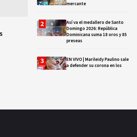
mercante
Así va el medallero de Santo
Domingo 2026: República
s
Dominicana suma 18 oros y 85
preseas
EN VIVO | Marileidy Paulino sale
a defender su corona en los
400 metros
Bono a Mil 2026-2027: cómo
consultar si están tus hijos e
hijas en la lista y cuándo
puedes cobrar
¿Qué se celebra hoy en el
mundo? Efemérides del 5 de