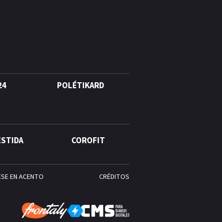
agosto, hechos y
conmemoraciones de esta
fecha
24
POLÉTIKARD
ESTIDA
COROFIT
ESE EN ACENTO
CRÉDITOS