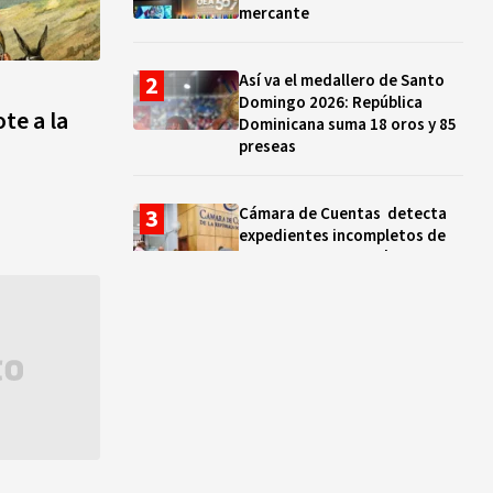
mercante
Así va el medallero de Santo
Domingo 2026: República
ote a la
Dominicana suma 18 oros y 85
preseas
Cámara de Cuentas detecta
expedientes incompletos de
operaciones por RD$16,600
millones en MINERD, entre
2019 y 2020
¿Sabes quién es Liranyi
Alonso? La velocista
dominicana que rompió un
récord de casi 30 años
Así va el medallero: RD sube al