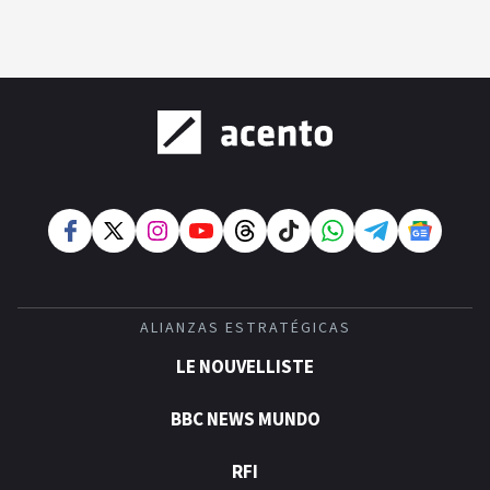
¿Sabes quién es Liranyi Alonso? La velocista
dominicana que rompió un récord de casi 30
años
Así va el medallero: RD sube al quinto lugar con
cinco oros en la jornada y otro recuperado por
apelación
¿Quién era Román Ramos? El empresario que
transformó el comercio moderno en República
Dominicana
ALIANZAS ESTRATÉGICAS
LE NOUVELLISTE
BBC NEWS MUNDO
RFI