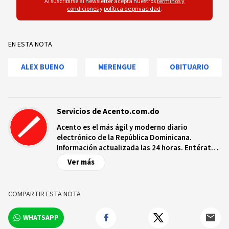
Al suscribirse al newsletter acepta nuestros
términos y
condiciones
y
política de privacidad
.
EN ESTA NOTA
ALEX BUENO
MERENGUE
OBITUARIO
Servicios de Acento.com.do
Acento es el más ágil y moderno diario
electrónico de la República Dominicana.
Información actualizada las 24 horas. Entérate
de las noticias y sucesos más importantes a
Ver más
nivel nacional e internacional, videos y fotos
sobre los hechos y los protagonistas más
relevantes en tiempo real.
COMPARTIR ESTA NOTA
WHATSAPP