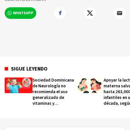
WHATSAPP
SIGUE LEYENDO
Sociedad Dominicana
Apoyar la lac
de Neurología no
materna salva
recomienda el uso
hasta 263,000
generalizado de
infantiles en 
vitaminas y
década, segú
aminoácidos en niños
informe de la
con autismo
UNICEF