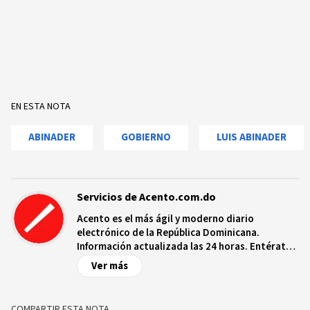
EN ESTA NOTA
ABINADER
GOBIERNO
LUIS ABINADER
Servicios de Acento.com.do
Acento es el más ágil y moderno diario
electrónico de la República Dominicana.
Información actualizada las 24 horas. Entérate
de las noticias y sucesos más importantes a
Ver más
nivel nacional e internacional, videos y fotos
sobre los hechos y los protagonistas más
relevantes en tiempo real.
COMPARTIR ESTA NOTA