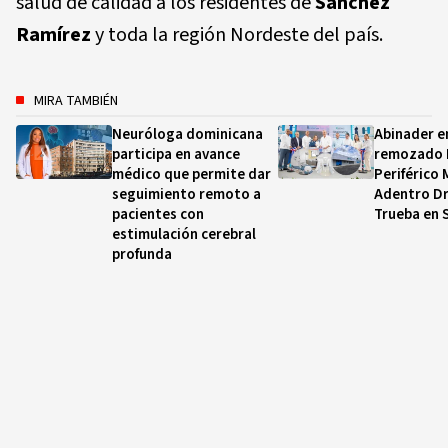
salud de calidad a los residentes de
Sánchez
Ramírez
y toda la región Nordeste del país.
MIRA TAMBIÉN
Neuróloga dominicana
Abinader e
participa en avance
remozado 
médico que permite dar
Periférico
seguimiento remoto a
Adentro Dr
pacientes con
Trueba en 
estimulación cerebral
profunda